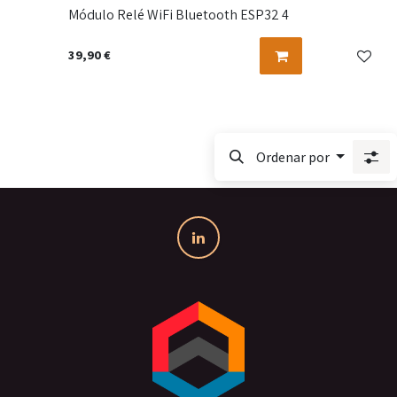
Módulo Relé WiFi Bluetooth ESP32 4
39,90
€
Ordenar por