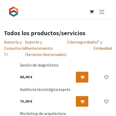
Ir al contenido
Todos los productos/servicios
Asesoría y
Soporte y
Ciberseguridad
IoT y
Consultoría
Mantenimiento
Embedded
TI
(Servicios Gestionados)
Sesión de diagnóstico
60,00
€
Auditoría tecnológica exprés
75,00
€
Workshop de arquitectura