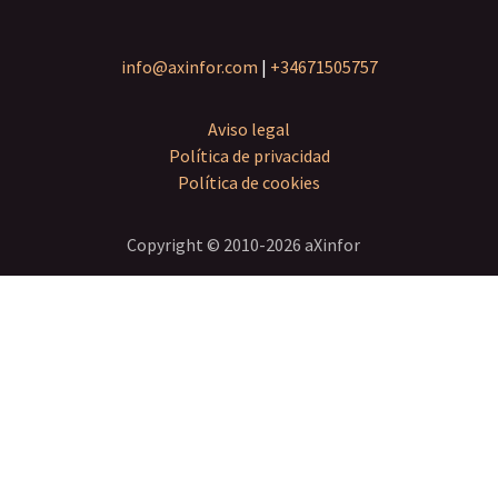
info@axinfor.com
|
+34671505757
Aviso legal
Política de privacidad
Política de cookies
Copyright ©
2010-2026
aXinfor