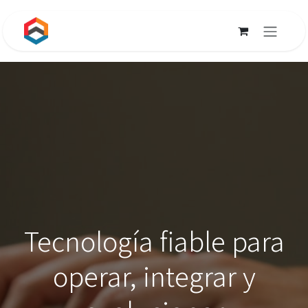
Ir al contenido
aXinfor Consultoría
Tecnológica
Tecnología fiable para
operar, integrar y